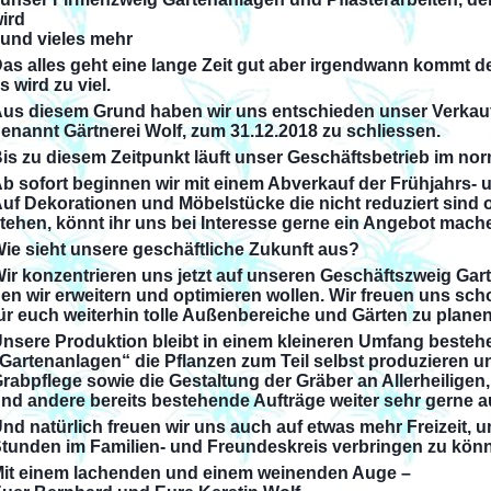
ird
 und vieles mehr
as alles geht eine lange Zeit gut aber irgendwann kommt 
s wird zu viel.
us diesem Grund haben wir uns entschieden unser Verkaufs
enannt Gärtnerei Wolf, zum 31.12.2018 zu schliessen.
is zu diesem Zeitpunkt läuft unser Geschäftsbetrieb im no
b sofort beginnen wir mit einem Abverkauf der Frühjahrs
uf Dekorationen und Möbelstücke die nicht reduziert sind 
tehen, könnt ihr uns bei Interesse gerne ein Angebot mach
ie sieht unsere geschäftliche Zukunft aus?
ir konzentrieren uns jetzt auf unseren Geschäftszweig Gar
en wir erweitern und optimieren wollen. Wir freuen uns sch
ür euch weiterhin tolle Außenbereiche und Gärten zu planen
nsere Produktion bleibt in einem kleineren Umfang bestehe
Gartenanlagen“ die Pflanzen zum Teil selbst produzieren u
rabpflege sowie die Gestaltung der Gräber an Allerheiligen,
nd andere bereits bestehende Aufträge weiter sehr gerne 
nd natürlich freuen wir uns auch auf etwas mehr Freizeit,
tunden im Familien- und Freundeskreis verbringen zu kön
it einem lachenden und einem weinenden Auge –