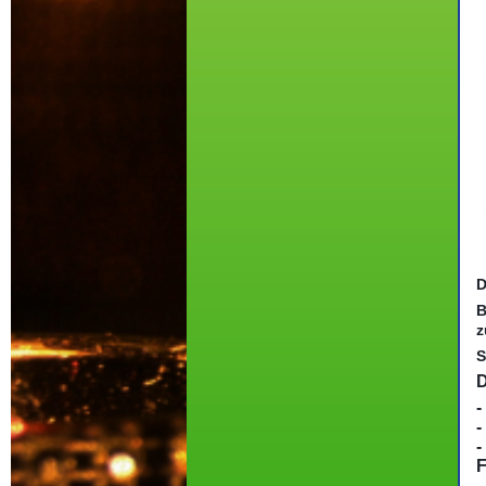
D
B
z
S
D
-
-
-
F
-