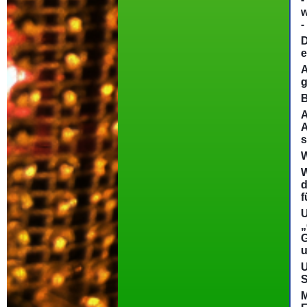
w
-
D
e
A
g
B
A
A
s
W
W
d
f
U
„
G
u
U
S
M